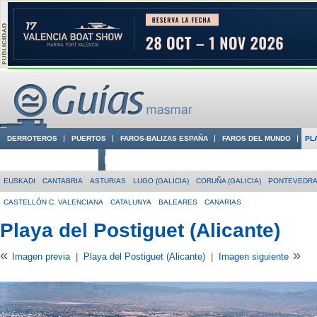
DERROTEROS
PUERTOS
FAROS-BALIZAS ESPAÑA
FAROS DEL MUNDO
PL
CIUDADES CON ENCANTO
CONOCE EN VÍDEO LA COSTA
EUSKADI
CANTABRIA
ASTURIAS
LUGO (GALICIA)
CORUÑA (GALICIA)
PONTEVEDRA 
CASTELLÓN C. VALENCIANA
CATALUNYA
BALEARES
CANARIAS
Playa del Postiguet (Alicante)
«
»
Imagen previa
|
Playa del Postiguet (Alicante)
|
Imagen siguiente