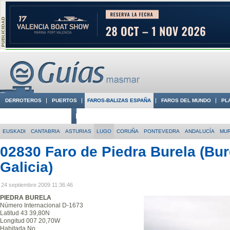
DERROTEROS
PUERTOS
FAROS-BALIZAS ESPAÑA
FAROS DEL MUNDO
PL
CIUDADES CON ENCANTO
CONOCE EN VÍDEO LA COSTA
EUSKADI
CANTABRIA
ASTURIAS
LUGO
CORUÑA
PONTEVEDRA
ANDALUCÍA
MUR
02830 Faro de Piedra Burela (Bure
Galicia)
24 septiembre 2009 11:36:46
PIEDRA BURELA
Número Internacional D-1673
Latitud 43 39,80N
Longitud 007 20,70W
Habitada No