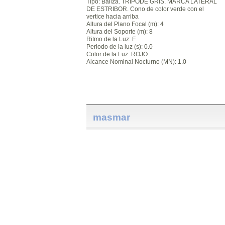
Tipo: Baliza. TRIPODE GRIS. MARCA LATERAL
DE ESTRIBOR. Cono de color verde con el
vertice hacia arriba
Altura del Plano Focal (m): 4
Altura del Soporte (m): 8
Ritmo de la Luz: F
Periodo de la luz (s): 0.0
Color de la Luz: ROJO
Alcance Nominal Nocturno (MN): 1.0
masmar