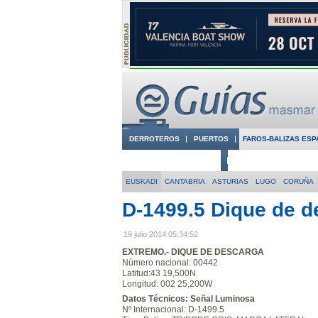
DERROTEROS
PUERTOS
FAROS-BALIZAS ESP
CIUDADES CON ENCANTO
CONOCE EN VÍDEO LA
EUSKADI
CANTABRIA
ASTURIAS
LUGO
CORUÑA
D-1499.5 Dique de d
19 julio 2014 05:34:52
EXTREMO.- DIQUE DE DESCARGA
Número nacional: 00442
Latitud:43 19,500N
Longitud: 002 25,200W
Datos Técnicos: Señal Luminosa
Nº Internacional: D-1499.5