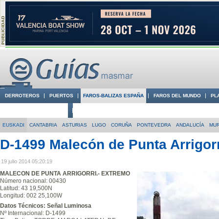
DERROTEROS
PUERTOS
FAROS-BALIZAS ESPAÑA
FAROS DEL MUNDO
PL
CIUDADES CON ENCANTO
CONOCE EN VÍDEO LA COSTA
EUSKADI
CANTABRIA
ASTURIAS
LUGO
CORUÑA
PONTEVEDRA
ANDALUCÍA
MUR
D-1499 Malecón de Punta Arrigor
19 julio 2014 05:20:19
MALECON DE PUNTA ARRIGORRI.- EXTREMO
Número nacional: 00430
Latitud: 43 19,500N
Longitud: 002 25,100W
Datos Técnicos: Señal Luminosa
Nº Internacional: D-1499