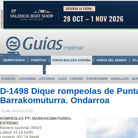
DERROTEROS
PUERTOS
FAROS-BALIZAS ESPAÑA
FAROS DEL MUNDO
PL
CIUDADES CON ENCANTO
CONOCE EN VÍDEO LA COSTA
EUSKADI
CANTABRIA
ASTURIAS
LUGO
CORUÑA
PONTEVEDRA
ANDALUCÍA
MUR
D-1498 Dique rompeolas de Punt
Barrakomuturra. Ondarroa
19 julio 2014 05:11:03
ROMPEOLAS PTª. BARRAKOMUTURRA.
EXTREMO
Número nacional: 00425
Latitud: 43 19,543N
Longitud: 002 24,944W