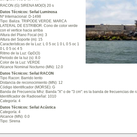
RACON (G) SIRENA MO(O) 20 s
Datos Técnicos: Señal Luminosa
Nº Internacional: D-1498
Tipo: Baliza. TRIPODE VERDE. MARCA
LATERAL DE ESTRIBOR. Cono de color verde
con el vertice hacia arriba
Altura del Plano Focal (m): 3
Altura del Soporte (m): 15
Características de la Luz: L 0 5 oc 1 0 L 0 5 oc 1
0 L 0 5 oc 4 5
Ritmo de la Luz: GpD(3)
Periodo de la luz (s): 8.0
Color de la Luz: VERDE
Alcance Nominal Nocturno (MN): 12.0
Datos Técnicos: Señal RACON
Tipo Racon: Barrido lento
Distancia de reconocimiento (MN): 12
Código Identificador (MORSE): G
Banda de Frecuencia Mhz: Banda "X" o de "3 cm": es la banda de frecuencias de ra
Identificador de Radioseñal: 1010
Categoría: 4
Datos Técnicos: Señal Acústica
Categoría: 4
Alcance (MN): 0.0
Tipo: Sirena