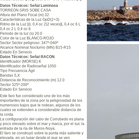
Datos Técnicos: Señal Luminosa
TORREON GRIS SOBE CASA
Altura del Plano Focal (m) 32
Características de la Luz GpD(2+3)
Ritmo de la Luz [(L 0,4 oc 2)2 veces]L 0,4 oc 6 L
0,4 oc 2 L 0,4 oc 6
Periodo de la luz (s) 20.0
Color de la Luz BLANCO-ROJO
Sector Sector peligroso: 347º-040º
Alcance Nominal Nocturno (MN) B15-R15
Estado En Servicio
Datos Técnicos: Señal RACON
Identificador (MORSE) K
Identificador de Radioseñal 1050
Tipo Frecuencia Ágil
Bandas S,X
Distancia de Reconocimiento (m) 12.0
Sector 325º-200º
Estado En Servicio
Este faro fue considerado uno de los más
importantes de la zona por la peligrosidad de los
numerosos bajos que le rodean, algunos de los
cuales se extienden a considerable distancia de
la costa.
La configuración del cabo de Corrubedo es plana
y poco elevado sobre el mar y marca, por el sur, la
entrada de la ría de Muros-Noya.
El faro se construyó sobre la punta más saliente y
elevada, en un lugar desde el que se ven