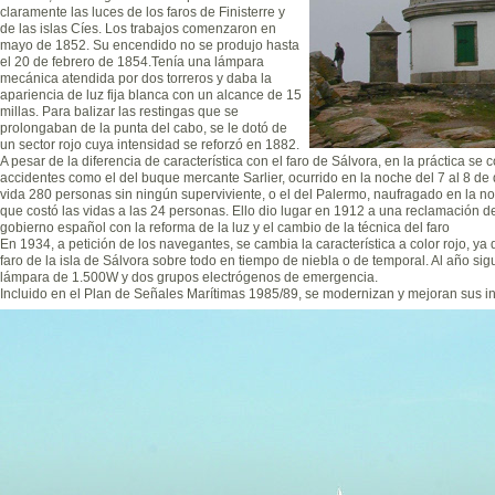
claramente las luces de los faros de Finisterre y
de las islas Cíes. Los trabajos comenzaron en
mayo de 1852. Su encendido no se produjo hasta
el 20 de febrero de 1854.Tenía una lámpara
mecánica atendida por dos torreros y daba la
apariencia de luz fija blanca con un alcance de 15
millas. Para balizar las restingas que se
prolongaban de la punta del cabo, se le dotó de
un sector rojo cuya intensidad se reforzó en 1882.
A pesar de la diferencia de característica con el faro de Sálvora, en la práctica se
accidentes como el del buque mercante Sarlier, ocurrido en la noche del 7 al 8 de
vida 280 personas sin ningún superviviente, o el del Palermo, naufragado en la n
que costó las vidas a las 24 personas. Ello dio lugar en 1912 a una reclamación d
gobierno español con la reforma de la luz y el cambio de la técnica del faro
En 1934, a petición de los navegantes, se cambia la característica a color rojo, y
faro de la isla de Sálvora sobre todo en tiempo de niebla o de temporal. Al año sig
lámpara de 1.500W y dos grupos electrógenos de emergencia.
Incluido en el Plan de Señales Marítimas 1985/89, se modernizan y mejoran sus in