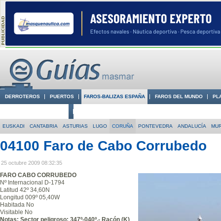
DERROTEROS
PUERTOS
FAROS-BALIZAS ESPAÑA
FAROS DEL MUNDO
PL
CIUDADES CON ENCANTO
CONOCE EN VÍDEO LA COSTA
EUSKADI
CANTABRIA
ASTURIAS
LUGO
CORUÑA
PONTEVEDRA
ANDALUCÍA
MUR
04100 Faro de Cabo Corrubedo
25 octubre 2009 08:32:35
FARO CABO CORRUBEDO
Nº Internacional D-1794
Latitud 42º 34,60N
Longitud 009º 05,40W
Habitada No
Visitable No
Notas: Sector peligroso: 347º-040º.- Racón (K)