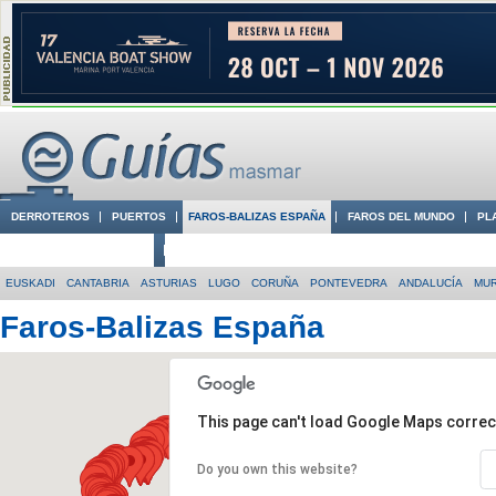
DERROTEROS
PUERTOS
FAROS-BALIZAS ESPAÑA
FAROS DEL MUNDO
PL
CIUDADES CON ENCANTO
CONOCE EN VÍDEO LA COSTA
EUSKADI
CANTABRIA
ASTURIAS
LUGO
CORUÑA
PONTEVEDRA
ANDALUCÍA
MUR
Faros-Balizas España
This page can't load Google Maps correc
Do you own this website?