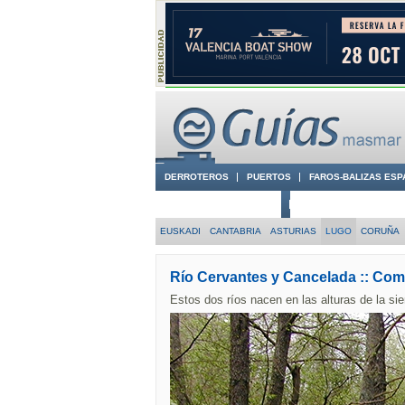
DERROTEROS
PUERTOS
FAROS-BALIZAS ESP
CIUDADES CON ENCANTO
CONOCE EN VÍDEO LA
EUSKADI
CANTABRIA
ASTURIAS
LUGO
CORUÑA
Río Cervantes y Cancelada :: Co
Estos dos ríos nacen en las alturas de la sie