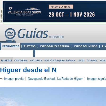
DERROTEROS
PUERTOS
FAROS-BALIZAS ESPAÑA
FAROS DEL MUNDO
PL
CIUDADES CON ENCANTO
CONOCE EN VÍDEO LA COSTA
EUSKADI
CÁNTABRIA
ASTURIAS
GALICIA GENERALIDADES
LUGO
CORUÑA.
PON
Higuer desde el N
«
Imagen previa
|
Navegando Euskadi. La Rada de Higuer
|
Imagen sigui