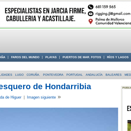
AÑA
FAROS DEL MUNDO
PLAYAS
PUERTOS DE MAR. FOTOS
RÍOS Y LAGOS
 COSTA
LIDADES
LUGO
CORUÑA.
PONTEVEDRA
PORTUGAL
ANDALUCÍA
BALEARES
MED
esquero de Hondarribia
»
da de Higuer
|
Imagen siguiente