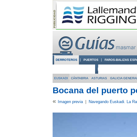
DERROTEROS
PUERTOS
FAROS-BALIZAS ESP
CIUDADES CON ENCANTO
CONOCE EN VÍDEO LA
EUSKADI
CÁNTABRIA
ASTURIAS
GALICIA GENERA
Bocana del puerto p
«
Imagen previa
|
Navegando Euskadi. La Ra