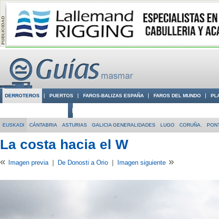
DERROTEROS
PUERTOS
FAROS-BALIZAS ESPAÑA
FAROS DEL MUNDO
PL
CIUDADES CON ENCANTO
CONOCE EN VÍDEO LA COSTA
EUSKADI
CÁNTABRIA
ASTURIAS
GALICIA GENERALIDADES
LUGO
CORUÑA.
PON
La costa hacia el W
«
»
Imagen previa
|
De Donosti a Orio
|
Imagen siguiente