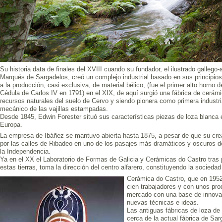
Su historia data de finales del XVIII cuando su fundador, el ilustrado galleg
Marqués de Sargadelos, creó un complejo industrial basado en sus principios
a la producción, casi exclusiva, de material bélico, (fue el primer alto horno
Cédula de Carlos IV en 1791) en el XIX, de aquí surgió una fábrica de cerám
recursos naturales del suelo de Cervo y siendo pionera como primera industr
mecánico de las vajillas estampadas.
Desde 1845, Edwin Forester situó sus características piezas de loza blanca 
Europa.
La empresa de Ibáñez se mantuvo abierta hasta 1875, a pesar de que su cre
por las calles de Ribadeo en uno de los pasajes más dramáticos y oscuros de 
la Independencia.
Ya en el XX el Laboratorio de Formas de Galicia y Cerámicas do Castro tras p
estas tierras, toma la dirección del centro alfarero, constituyendo la socieda
Cerámica do Castro, que en 1952 
cien trabajadores y con unos pro
mercado con una base de innovaci
nuevas técnicas e ideas.
Las antiguas fábricas de loza d
cerca de la actual fábrica de S