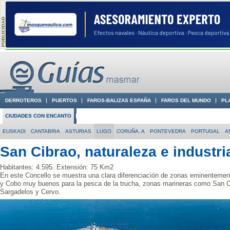
DERROTEROS
PUERTOS
FAROS-BALIZAS ESPAÑA
FAROS DEL MUNDO
PL
CIUDADES CON ENCANTO
CONOCE EN VÍDEO LA COSTA
EUSKADI
CANTABRIA
ASTURIAS
LUGO
CORUÑA. A
PONTEVEDRA
PORTUGAL
A
San Cibrao, naturaleza e industri
Habitantes: 4.595. Extensión: 75 Km2
En este Concello se muestra una clara diferenciación de zonas eminentement
y Cobo muy buenos para la pesca de la trucha, zonas marineras como San Ci
Sargadelos y Cervo.