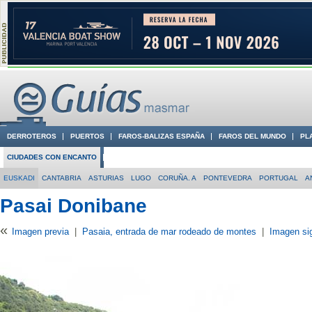
DERROTEROS
PUERTOS
FAROS-BALIZAS ESPAÑA
FAROS DEL MUNDO
PL
CIUDADES CON ENCANTO
CONOCE EN VÍDEO LA COSTA
EUSKADI
CANTABRIA
ASTURIAS
LUGO
CORUÑA. A
PONTEVEDRA
PORTUGAL
A
Pasai Donibane
«
Imagen previa
|
Pasaia, entrada de mar rodeado de montes
|
Imagen si