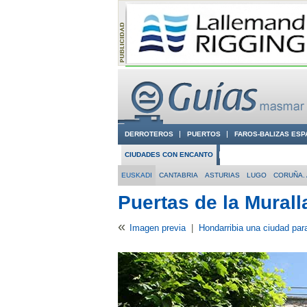
DERROTEROS
PUERTOS
FAROS-BALIZAS ESP
CIUDADES CON ENCANTO
CONOCE EN VÍDEO LA
EUSKADI
CANTABRIA
ASTURIAS
LUGO
CORUÑA. 
Puertas de la Murall
«
Imagen previa
|
Hondarribia una ciudad para