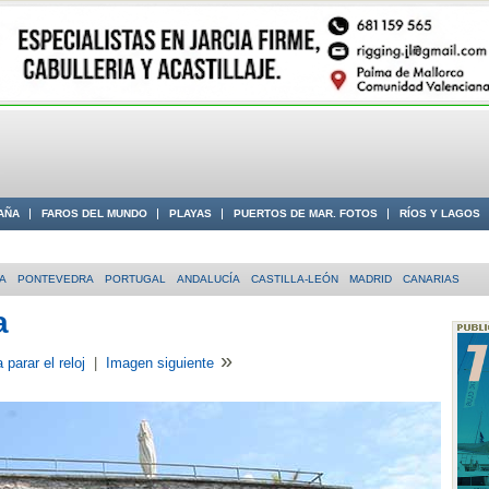
AÑA
FAROS DEL MUNDO
PLAYAS
PUERTOS DE MAR. FOTOS
RÍOS Y LAGOS
 COSTA
A
PONTEVEDRA
PORTUGAL
ANDALUCÍA
CASTILLA-LEÓN
MADRID
CANARIAS
a
»
 parar el reloj
|
Imagen siguiente