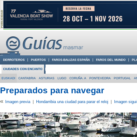
DERROTEROS
PUERTOS
FAROS-BALIZAS ESPAÑA
FAROS DEL MUNDO
PL
CIUDADES CON ENCANTO
CONOCE EN VÍDEO LA COSTA
EUSKADI
CANTABRIA
ASTURIAS
LUGO
CORUÑA. A
PONTEVEDRA
PORTUGAL
A
Preparados para navegar
«
Imagen previa
|
Hondarribia una ciudad para parar el reloj
|
Imagen sigui