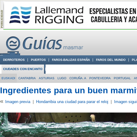
DERROTEROS
PUERTOS
FAROS-BALIZAS ESPAÑA
FAROS DEL MUNDO
PL
CIUDADES CON ENCANTO
CONOCE EN VÍDEO LA COSTA
EUSKADI
CANTABRIA
ASTURIAS
LUGO
CORUÑA. A
PONTEVEDRA
PORTUGAL
A
Ingredientes para un buen marmi
«
Imagen previa
|
Hondarribia una ciudad para parar el reloj
|
Imagen sigui