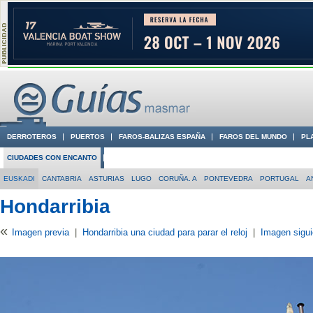
DERROTEROS
PUERTOS
FAROS-BALIZAS ESPAÑA
FAROS DEL MUNDO
PL
CIUDADES CON ENCANTO
CONOCE EN VÍDEO LA COSTA
EUSKADI
CANTABRIA
ASTURIAS
LUGO
CORUÑA. A
PONTEVEDRA
PORTUGAL
A
Hondarribia
«
Imagen previa
|
Hondarribia una ciudad para parar el reloj
|
Imagen sigui