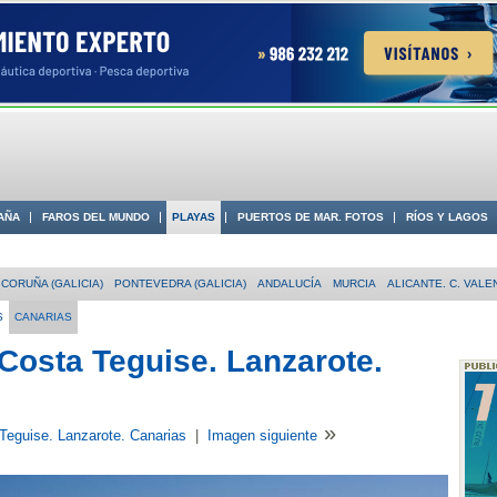
AÑA
FAROS DEL MUNDO
PLAYAS
PUERTOS DE MAR. FOTOS
RÍOS Y LAGOS
 COSTA
CORUÑA (GALICIA)
PONTEVEDRA (GALICIA)
ANDALUCÍA
MURCIA
ALICANTE. C. VALE
S
CANARIAS
. Costa Teguise. Lanzarote.
»
 Teguise. Lanzarote. Canarias
|
Imagen siguiente