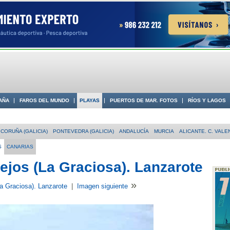
AÑA
FAROS DEL MUNDO
PLAYAS
PUERTOS DE MAR. FOTOS
RÍOS Y LAGOS
 COSTA
CORUÑA (GALICIA)
PONTEVEDRA (GALICIA)
ANDALUCÍA
MURCIA
ALICANTE. C. VALE
S
CANARIAS
ejos (La Graciosa). Lanzarote
»
a Graciosa). Lanzarote
|
Imagen siguiente